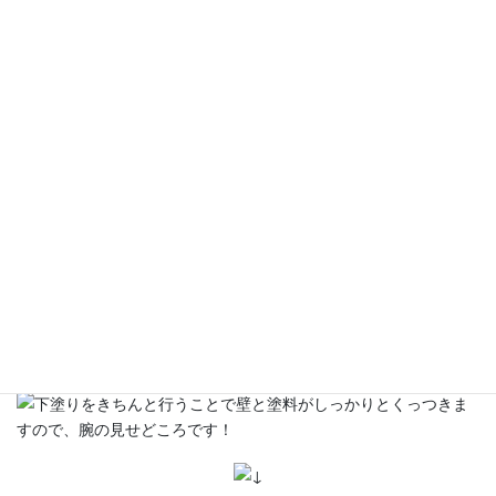
塗装前の下準備として、塗装面の汚れを取り、外壁の亀裂や欠け
などを補修します。
下地が長持ちの大前提！
亀裂や欠けなどの補修も丁寧に行いますのでご安心下さい。
STEP 5：下塗り
外壁の材質や状態などを考慮して選定した下塗り材を塗ります。
「下塗り」は、下地と上塗りの塗料を外壁にしっかりと密着させ
る接着剤のような役割を持ち、塗料の剥がれなどのトラブルを防
ぎます。
下塗りをきちんと行うことで壁と塗料がしっかりとくっつきま
すので、腕の見せどころです！