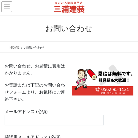
コ
ナ
ン
ビ
テ
ゲ
ン
ー
お問い合わせ
ツ
シ
に
ョ
移
ン
HOME
お問い合わせ
動
に
移
動
お問い合わせ、お見積に費用は
かかりません。
お電話または下記のお問い合わ
せフォームより、お気軽にご連
絡下さい。
メールアドレス (必須)
確認用メールアドレス (必須)