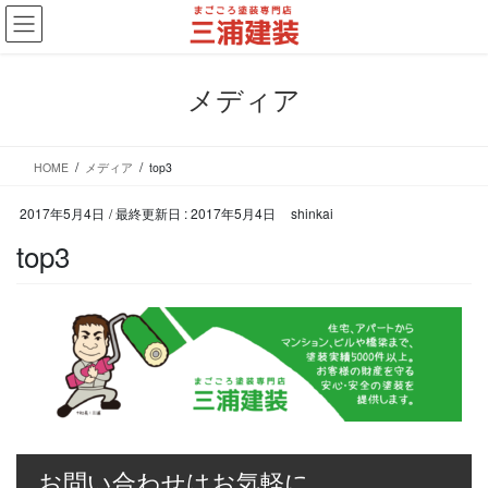
コ
ナ
ン
ビ
テ
ゲ
ン
ー
メディア
ツ
シ
に
ョ
移
ン
HOME
メディア
top3
動
に
移
2017年5月4日
/ 最終更新日 :
2017年5月4日
shinkai
動
top3
お問い合わせはお気軽に