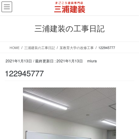
コ
ナ
ン
ビ
テ
ゲ
ン
ー
三浦建装の工事日記
ツ
シ
に
ョ
移
ン
HOME
三浦建装の工事日記
某教育大学の改修工事
122945777
動
に
移
2021年1月13日
/ 最終更新日 :
2021年1月13日
miura
動
122945777