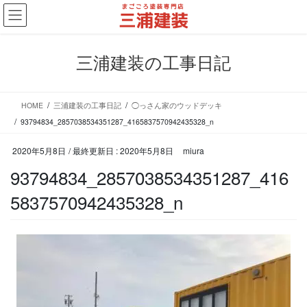
コ
ナ
ン
ビ
テ
ゲ
ン
ー
三浦建装の工事日記
ツ
シ
に
ョ
移
ン
HOME
三浦建装の工事日記
◯っさん家のウッドデッキ
動
に
移
93794834_2857038534351287_4165837570942435328_n
動
2020年5月8日
/ 最終更新日 :
2020年5月8日
miura
93794834_2857038534351287_416
5837570942435328_n