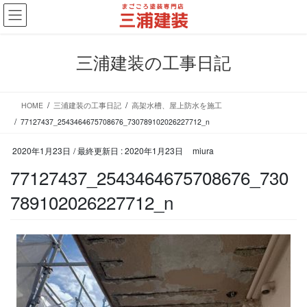
コ
ナ
ン
ビ
テ
ゲ
ン
ー
三浦建装の工事日記
ツ
シ
に
ョ
移
ン
HOME
三浦建装の工事日記
高架水槽、屋上防水を施工
動
に
移
77127437_2543464675708676_730789102026227712_n
動
2020年1月23日
/ 最終更新日 :
2020年1月23日
miura
77127437_2543464675708676_730
789102026227712_n