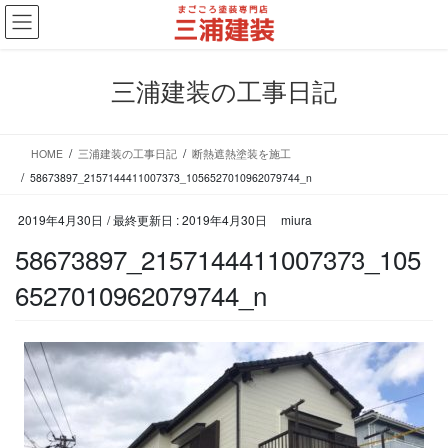
コ
ナ
ン
ビ
テ
ゲ
ン
ー
三浦建装の工事日記
ツ
シ
に
ョ
移
ン
HOME
三浦建装の工事日記
断熱遮熱塗装を施工
動
に
移
58673897_2157144411007373_1056527010962079744_n
動
2019年4月30日
/ 最終更新日 :
2019年4月30日
miura
58673897_2157144411007373_105
6527010962079744_n