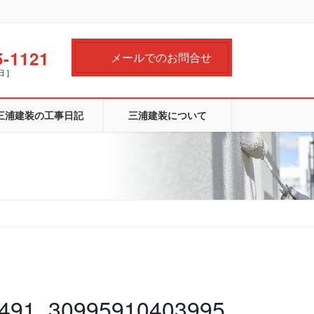
5-1121
メールでのお問合せ
日 ]
三浦建装の工事日記
三浦建装について
491_30995910403995