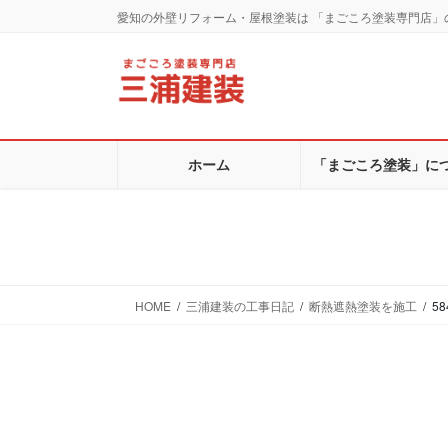
コ
ナ
愛知の外壁リフォーム・屋根塗装は 「まごころ塗装専門店」
ン
ビ
テ
ゲ
ン
ー
ツ
シ
に
ョ
移
ン
ホーム
「まごころ塗装」に
動
に
移
動
HOME
三浦建装の工事日記
断熱遮熱塗装を施工
58