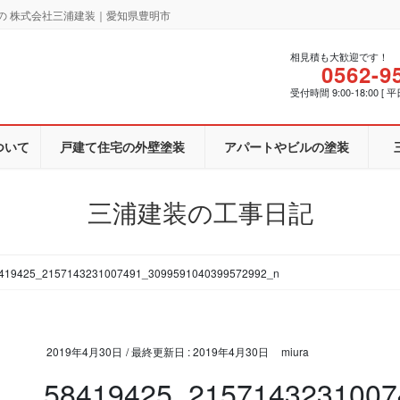
の 株式会社三浦建装｜愛知県豊明市
相見積も大歓迎です！
0562-9
受付時間 9:00-18:00 [ 平
ついて
戸建て住宅の外壁塗装
アパートやビルの塗装
三浦建装の工事日記
419425_2157143231007491_3099591040399572992_n
2019年4月30日
/ 最終更新日 :
2019年4月30日
miura
58419425_2157143231007