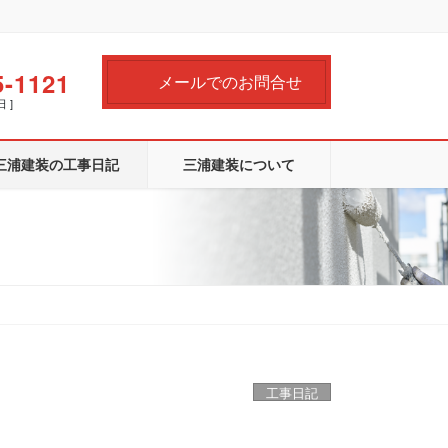
5-1121
メールでのお問合せ
日 ]
三浦建装の工事日記
三浦建装について
工事日記