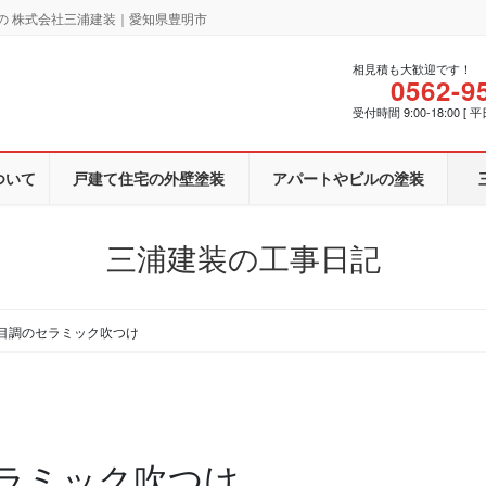
の 株式会社三浦建装｜愛知県豊明市
相見積も大歓迎です！
0562-9
受付時間 9:00-18:00 [ 平
ついて
戸建て住宅の外壁塗装
アパートやビルの塗装
三浦建装の工事日記
目調のセラミック吹つけ
ラミック吹つけ