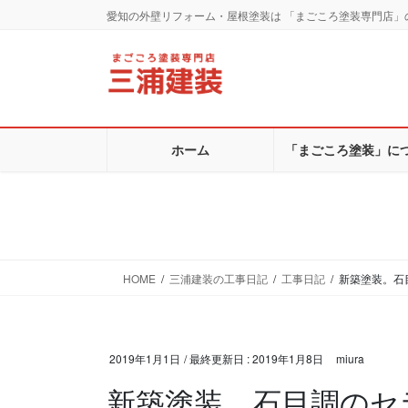
コ
ナ
愛知の外壁リフォーム・屋根塗装は 「まごころ塗装専門店」
ン
ビ
テ
ゲ
ン
ー
ツ
シ
に
ョ
移
ン
ホーム
「まごころ塗装」に
動
に
移
動
HOME
三浦建装の工事日記
工事日記
新築塗装。石
2019年1月1日
/ 最終更新日 :
2019年1月8日
miura
新築塗装。石目調のセ