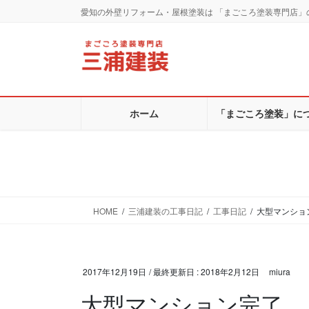
コ
ナ
愛知の外壁リフォーム・屋根塗装は 「まごころ塗装専門店」
ン
ビ
テ
ゲ
ン
ー
ツ
シ
に
ョ
移
ン
ホーム
「まごころ塗装」に
動
に
移
動
HOME
三浦建装の工事日記
工事日記
大型マンショ
2017年12月19日
/ 最終更新日 :
2018年2月12日
miura
大型マンション完了