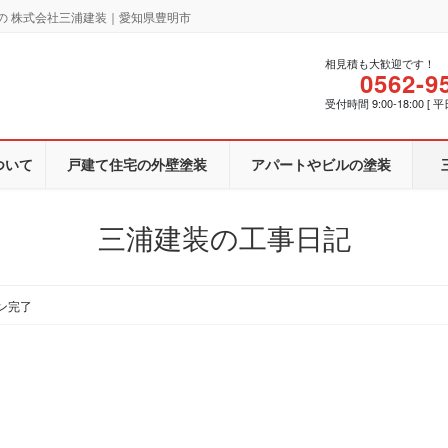
の 株式会社三浦建装｜愛知県豊明市
相見積も大歓迎です！
0562-9
受付時間 9:00-18:00 [ 平
ついて
戸建て住宅の外壁塗装
アパートやビルの塗装
三浦建装の工事日記
ン完了