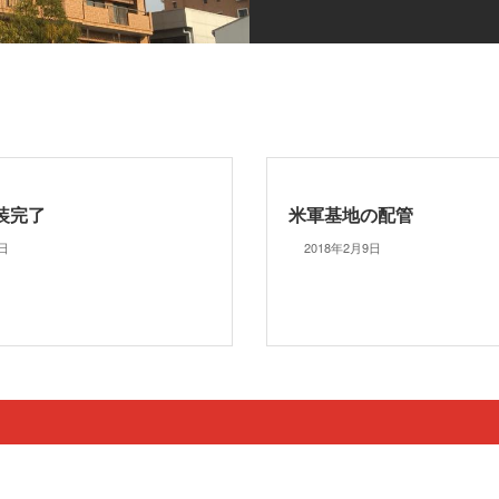
装完了
米軍基地の配管
6日
2018年2月9日