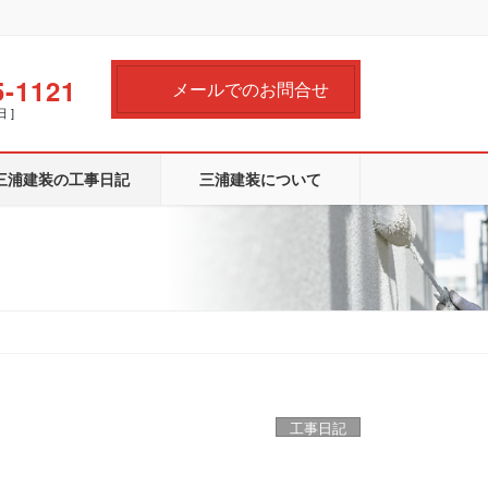
5-1121
メールでのお問合せ
日 ]
三浦建装の工事日記
三浦建装について
工事日記